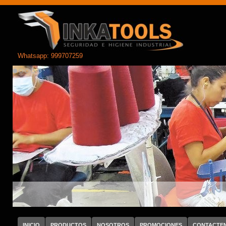
Whatsapp: 999707259
INICIO
PRODUCTOS
NOSOTROS
PROMOCIONES
CONTACTE