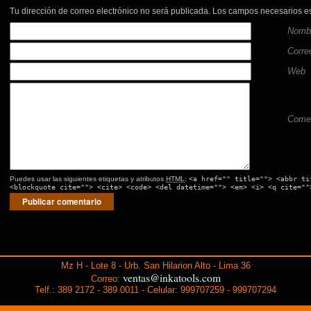
Tu dirección de correo electrónico no será publicada.
Los campos necesarios e
Nomb
Corre
Web
Comen
<a href="" title=""> <abbr ti
Puedes usar las siguientes etiquetas y atributos
HTML
:
<blockquote cite=""> <cite> <code> <del datetime=""> <em> <i> <q cite=""
Mz H - Lote 8 - Urb. San Hilarion Alto - Lima 36
ventas@inkatools.com
Correo:
Telf.: 389 2172 - 389 0011 - Celular: 999707259 - 999707294