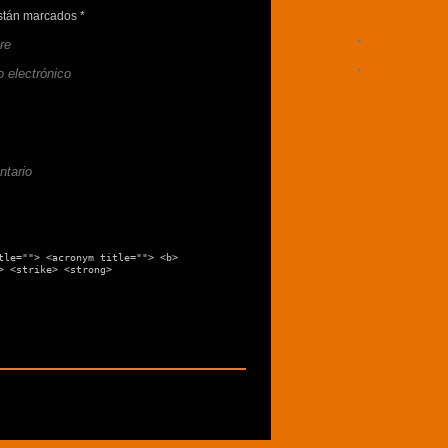
stán marcados
*
re
*
o electrónico
*
tario
tle=""> <acronym title=""> <b>
> <strike> <strong>