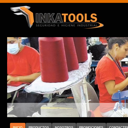
Whatsapp: 999707259
INICIO
PRODUCTOS
NOSOTROS
PROMOCIONES
CONTACTE