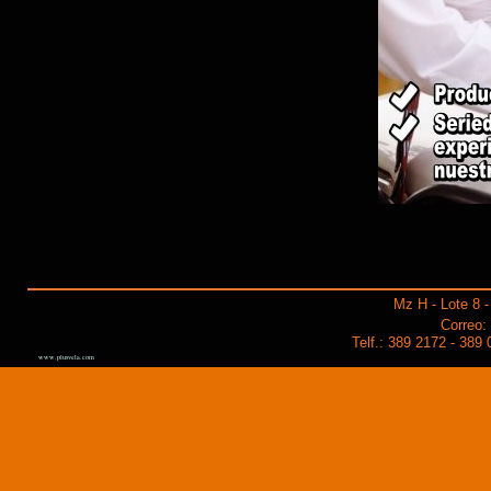
Mz H - Lote 8 -
Correo:
Telf.: 389 2172 - 389
www.plusvela.com